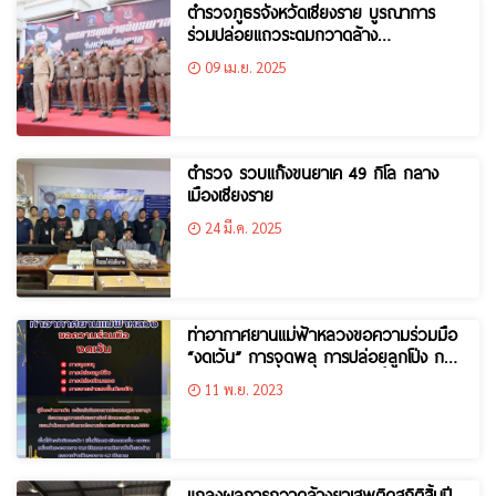
ตำรวจภูธรจังหวัดเชียงราย บูรณาการ
ร่วมปล่อยแถวระดมกวาดล้าง
อาชญากรรมทุกประเภทก่อนวันหยุดยาว
09 เม.ย. 2025
เทศกาลสงกรานต์ ประจำปี 2568
ตำรวจ รวบแก๊งขนยาเค 49 กิโล กลาง
เมืองเชียงราย
24 มี.ค. 2025
ท่าอากาศยานแม่ฟ้าหลวงขอความร่วมมือ
“งดเว้น” การจุดพลุ ️การปล่อยลูกโป่ง ️การ
ปล่อยโคมลอย การจายลำแสงขึ้นท้องฟ้า
11 พ.ย. 2023
ในช่วงเทศกาลลอยกระทง
แถลงผลการกวาดล้างยาเสพติดสถิติสิ้นปี