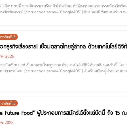
นนี้ ชาวเชียงรายเตรียมตัวให้พร้อม! สำนักงานอุตสาหกรรมจังหวัดเชียงราย ขอเชิญชวนทุกท่านร่วม "งานแสดงและจำหน่ายสินค้า
gleADS"] ช้อปของดี ชิมของอร่อย ชมสินค้าคุณภาพจากผู้ประกอบการ พร้อมสนับสนุน SMEs
ยให้เติบโตสู่ตลาดสากล
พบกับสินค้าเด่น สินค้าคุณภาพ ราคาพิเศษ จ
ะชาสัมพันธ์
อกธุรกิจเชียงราย! เชื่อมตลาดไทยสู่สากล ด้วยเทคโนโลยีดิจิทั
.พ. 2026
เชียงราย! เชื่อมตลาดไทยสู่สากล ด้วยเทคโนโลยีดิจิทัล สมัครเลยวันนี้! โอกาสทองของ SMEs เชียงราย เชื่อมธุรกิจสู่ NEC และตลาด
ADS"] เปิดรับสมัครผู้ประกอบการเข้าร่วมโครงการ ChiangRai SMEs NEXT | Next Step To
Global Market การพัฒนาศักยภาพการตลาดเชิงรุก ให้แก่ผู้ประกอบการ SMES จังหวั
ะชาสัมพันธ์
a Future Food” ผู้ประกอบการสมัครได้ตั้งแต่บัดนี้ ถึง 15 ก
.ค. 2025