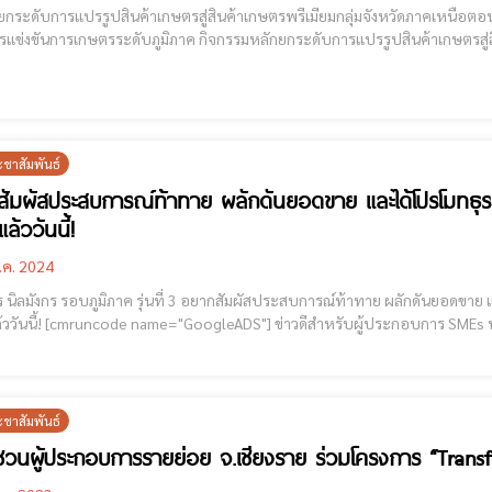
ดับการแปรรูปสินค้าเกษตรสู่สินค้าเกษตรพรีเมียมกลุ่มจังหวัดภาคเหนือตอนบน 2 [cmruncode name="GoogleADS"] โคร
รแข่งขันการเกษตรระดับภูมิภาค กิจกรรมหลักยกระดับการแปรรูปสินค้าเกษตรสู่
่อยพัฒนาอุตสาหกรรมและธุรกิจอาหารแห่งอนาคต (Lanna Future Food) ประจำปีงบประมาณ พ.
ร ในอุต
ะชาสัมพันธ์
ัมผัสประสบการณ์ท้าทาย ผลักดันยอดขาย และได้โปรโมทธุรกิจ 
ล้ววันนี้!
.ค. 2024
่นที่ 3 อยากสัมผัสประสบการณ์ท้าทาย ผลักดันยอดขาย และได้โปรโมทธุรกิจ “นิลมังกร รอบภูมิภาค รุ่นที่ 3” เปิดรับ
าร SMEs หรือ StartUp รุ่นใหม่หัวใจนวัตกรรมภาคเหนือมาถึงแล้ว ใน
ร่วมประกวดค้นหา “สุดยอดธุรกิจนวัตกรรมระดับภูมิภาค” พร้อมโอกาสในการเป็
ะชาสัมพันธ์
 ชวนผู้ประกอบการรายย่อย จ.เชียงราย ร่วมโครงการ “Trans