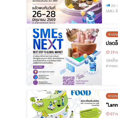
26–28 มิถุนาย
SMEs จังหวัดเชียงราย" [cmruncode name="Goo
เชียงรา
ข่าวปร
ปลดล็
19 ก
ปลดล็อกธุรกิจ
สากลแบบก้าวกระโดด! [cmruncode name="Google
ข่าวปร
“Lann
07 ก