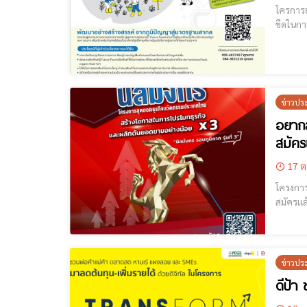
โครการยกระ
ขีดในกา
กิจกรรมย
เกษตรก
ข่าวปร
อยากส
สมัครแ
17 ต
โครงการ นิลมังกร รอบภูมิภาค รุ
สมัครแล้ววันนี้! [cmruncode name="GoogleADS"] ข่าวดีสำหรับผู้ประกอบก
การเข้า
ข่าวปร
ดีป้า