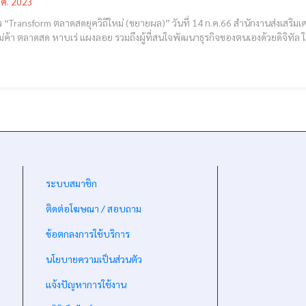
.ค. 2023
orm ตลาดสดยุควิถีใหม่ (ขยายผล)” วันที่ 14 ก.ค.66 สำนักงานส่งเสริมเศรษฐกิจดิจิทัล หรือ ดีป้า ขอเชิญผู้ประกอบการ SMEs
ม่ค้า ตลาดสด หาบเร่ แผงลอย รวมถึงผู้ที่สนใจพัฒนาธุรกิจของตนเองด้วยดิจิทัล ใน
กาสทางธุรกิจให้ปังด้วยเทคโนโลยีดิจิทัลในโครงการ “Transform ตลาดสดยุควิถี
-
ระบบสมาชิก
-
ติดต่อโฆษณา / สอบถาม
-
ข้อตกลงการใช้บริการ
-
นโยบายความเป็นส่วนตัว
-
แจ้งปัญหาการใช้งาน