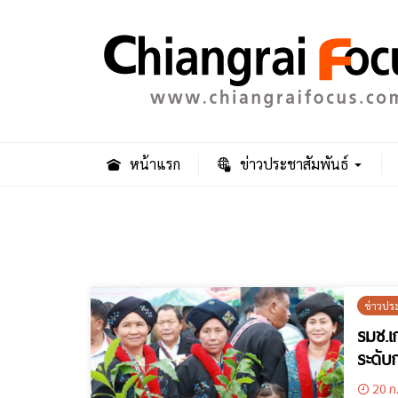
หน้าแรก
ข่าวประชาสัมพันธ์
ข่าวปร
รมช.เ
ระดับ
20 ก