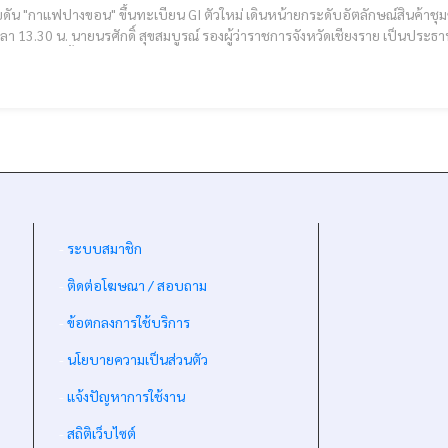
 "กาแฟปางขอน" ขึ้นทะเบียน GI ตัวใหม่ เดินหน้ายกระดับอัตลักษณ์สินค้าชุมชน! [cmruncode name="GoogleADS"] วันที่ 4 ม
ลา 13.30 น. นายนรศักดิ์ สุขสมบูรณ์ รองผู้ว่าราชการจังหวัดเชียงราย เป็
-
ระบบสมาชิก
-
ติดต่อโฆษณา / สอบถาม
-
ข้อตกลงการใช้บริการ
-
นโยบายความเป็นส่วนตัว
-
แจ้งปัญหาการใช้งาน
-
สถิติเว็บไซต์