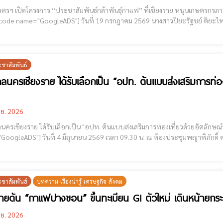
ตรฯ เปิดโครงการ “ประชาสัมพันธ์กล้าพันธุ์กาแฟ” ที่เชียงราย หนุนเกษตรกรภา
] วันที่ 19 กรกฎาคม 2569 นางสาวปิยะรัฐชย์ ติยะไพรัช รัฐมนตรีช่วยว่าการกระทรวงเกษตรและสหกรณ์ เป็น
ปิดโครงการ “ประชาสัมพันธ์กล้าพันธุ์กาแฟ” ประจำปีงบประมาณ 2569 ณ โรงเรีย
ยนรศักดิ์
ะชาสัมพันธ์
ลนครเชียงราย ได้รับเลือกเป็น “อปท. ต้นแบบส่งเสริมการท่อง
.ย. 2026
รเชียงราย ได้รับเลือกเป็น "อปท. ต้นแบบส่งเสริมการท่องเที่ยวด้วยอัตลักษณ์ท้องถิ่น
9.30 น. ณ ห้องประชุมพญาพิภักดิ์ ศาลากลางจังหวัดเชียงราย นายนรศักดิ์ สุขสมบูรณ์ รองผู้ว่า
ังหวัดเชียงราย ประชุมคณะกรรมการคัดเลือกองค์กรปกครองส่วนท้องถิ่นต้นแบบฯ
นโยบาย S
ะชาสัมพันธ์
บทความ-เรื่องน่ารู้-เศรษฐกิจ-สังคม
รายดัน “กาแฟปางขอน” ขึ้นทะเบียน GI ตัวใหม่ เดินหน้ายกระ
.ย. 2026