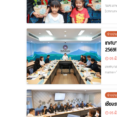
รมช.เกษ
[cmruncode name="GoogleADS"
ประธานเ
โดยมีนา
ข่าวปร
เทศบา
2569!
05 มิ
เทศบาลนค
name="GoogleADS"] วันที่ 4 มิถุนายน 2569 เวลา 0
ราชการจ
เคลื่อน
ข่าวปร
เชียง
05 มิ