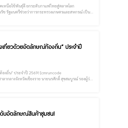
คเหนือใช้พันธุ์ดี ยกระดับกาแฟไทยสู่ตลาดโลก
นบ้านเล่าฝู่ ตำบลป่าตึง อำเภอแม่จัน จังหวัดเชียงราย
เที่ยวด้วยอัตลักษณ์ท้องถิ่น” ประจำปี
" ประจำปี 2569! [cmruncode
 ระดับจังหวัด ประจำปี พ.ศ. 2569 เพื่อเดินหน้าขับ
ดับอัตลักษณ์สินค้าชุมชน!